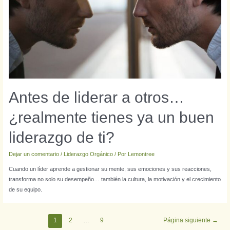
Antes de liderar a otros…
¿realmente tienes ya un buen
liderazgo de ti?
Dejar un comentario
/
Liderazgo Orgánico
/ Por
Lemontree
Cuando un líder aprende a gestionar su mente, sus emociones y sus reacciones,
transforma no solo su desempeño… también la cultura, la motivación y el crecimiento
de su equipo.
1
2
…
9
Página siguiente
→