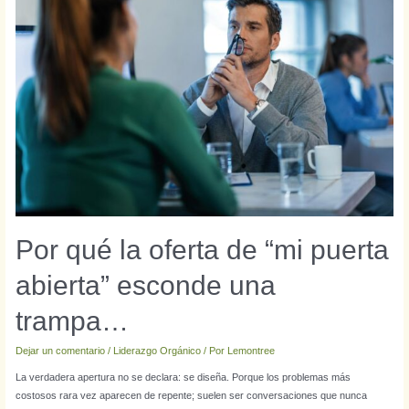
Por qué la oferta de “mi puerta
abierta” esconde una
trampa…
Dejar un comentario
/
Liderazgo Orgánico
/ Por
Lemontree
La verdadera apertura no se declara: se diseña. Porque los problemas más
costosos rara vez aparecen de repente; suelen ser conversaciones que nunca