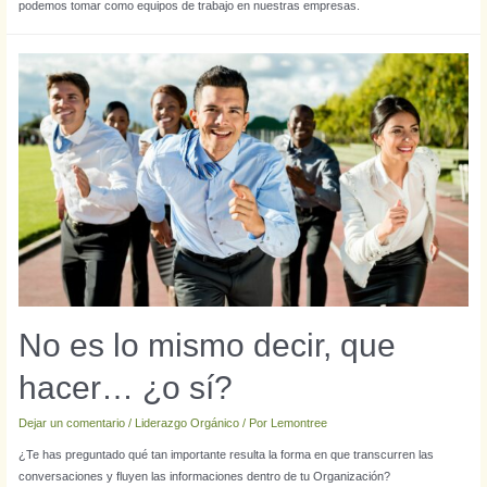
podemos tomar como equipos de trabajo en nuestras empresas.
No es lo mismo decir, que
hacer… ¿o sí?
Dejar un comentario
/
Liderazgo Orgánico
/ Por
Lemontree
¿Te has preguntado qué tan importante resulta la forma en que transcurren las
conversaciones y fluyen las informaciones dentro de tu Organización?