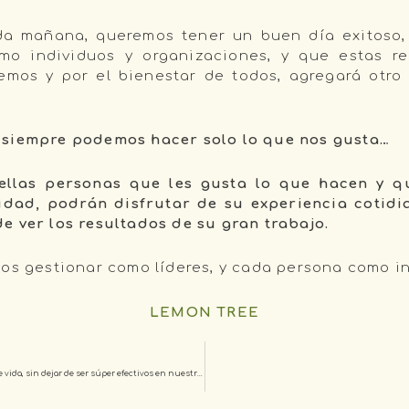
a mañana, queremos tener un buen día exitoso
mo individuos y organizaciones, y que estas re
mos y por el bienestar de todos, agregará otro
 siempre podemos hacer solo lo que nos gusta…
las personas que les gusta lo que hacen y qu
idad, podrán disfrutar de su experiencia cotidi
e ver los resultados de su gran trabajo.
mos gestionar como líderes, y cada persona como in
LEMON TREE
De Directores a ¡equilibristas! Es tiempo de hablar del balance laboral y de vida, sin dejar de ser súper efectivos en nuestra empresa.