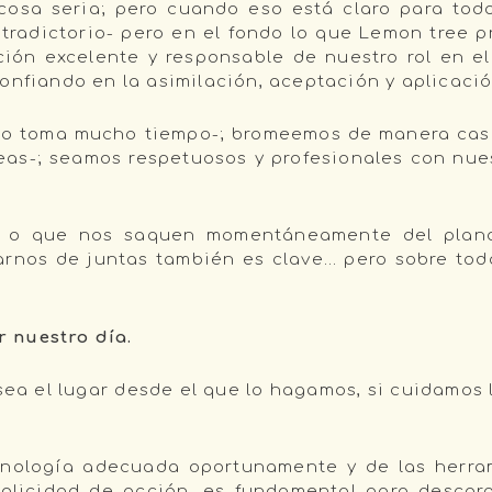
osa seria; pero cuando eso está claro para tod
radictorio- pero en el fondo lo que Lemon tree pr
ación excelente y responsable de nuestro rol en e
onfiando en la asimilación, aceptación y aplicaci
-no toma mucho tiempo-; bromeemos de manera cas
deas-; seamos respetuosos y profesionales con nue
n o que nos saquen momentáneamente del plano
rnos de juntas también es clave… pero sobre todo
 nuestro día.
sea el lugar desde el que lo hagamos, si cuidamos 
tecnología adecuada oportunamente y de las herr
mplicidad de acción, es fundamental para descar