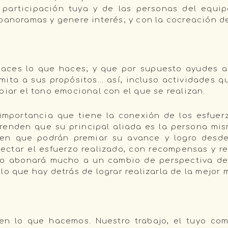
a participación tuya y de las personas del equi
panoramas y genere interés; y con la cocreación d
haces lo que haces; y que por supuesto ayudes a
emita a sus propósitos… así, incluso actividades 
biar el tono emocional con el que se realizan.
a importancia que tiene la conexión de los esfue
enden que su principal aliada es la persona mi
ben que podrán premiar su avance y logro desde
ctar el esfuerzo realizado, con recompensas y re
lo abonará mucho a un cambio de perspectiva de l
lo que hay detrás de lograr realizarla de la mejor
 en lo que hacemos. Nuestro trabajo, el tuyo com