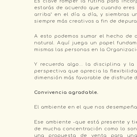
Es clave romper la rutina para inco
estarás de acuerdo que cuando eres m
arriba” en el día a día, y siembras u
siempre más creativos a fin de depurar
A esto podemos sumar el hecho de q
natural. Aquí juega un papel fundam
mismas las personas en la Organizaci
Y recuerda algo… la disciplina y l
perspectiva que aprecia la flexibilid
dimensión más favorable de disfrute d
Convivencia agradable.
El ambiente en el que nos desempeñam
Ese ambiente -que está presente y t
de mucha concentración como lo son l
una propuesta de venta para una 