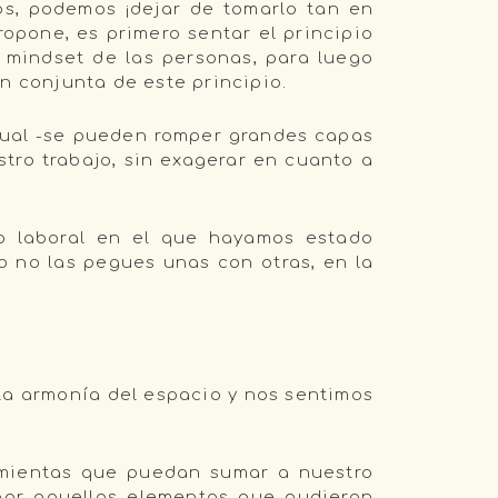
os, podemos ¡dejar de tomarlo tan en
opone, es primero sentar el principio
l mindset de las personas, para luego
ón conjunta de este principio.
ual -se pueden romper grandes capas
stro trabajo, sin exagerar en cuanto a
 laboral en el que hayamos estado
 no las pegues unas con otras, en la
la armonía del espacio y nos sentimos
amientas que puedan sumar a nuestro
gar aquellos elementos que pudieran