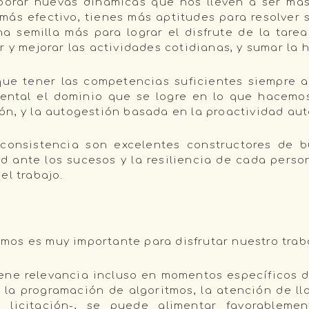
rporar nuevas dinámicas que nos lleven a ser má
ás efectivo, tienes más aptitudes para resolver si
na semilla más para lograr el disfrute de la tare
 y mejorar las actividades cotidianas, y sumar la h
ue tener las competencias suficientes siempre 
ental el dominio que se logre en lo que hacemo
ón, y la autogestión basada en la proactividad au
a consistencia son excelentes constructores de 
ad ante los sucesos y la resiliencia de cada pers
el trabajo.
os es muy importante para disfrutar nuestro trab
iene relevancia incluso en momentos específicos 
a programación de algoritmos, la atención de lla
licitación-, se puede alimentar favorablemen