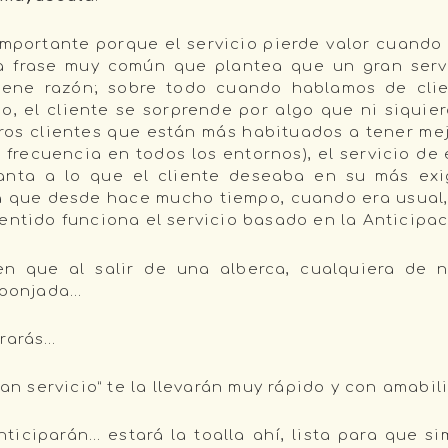
mportante porque el servicio pierde valor cuando e
a frase muy común que plantea que un gran serv
 tiene razón; sobre todo cuando hablamos de cli
so, el cliente se sorprende por algo que ni siquie
ros clientes que están más habituados a tener mejo
frecuencia en todos los entornos), el servicio de
anta a lo que el cliente deseaba en su más exig
a que desde hace mucho tiempo, cuando era usual,
entido funciona el servicio basado en la Anticipac
en que al salir de una alberca, cualquiera de 
esponjada…
trarás…
ran servicio” te la llevarán muy rápido y con amabi
nticiparán… estará la toalla ahí, lista para que s