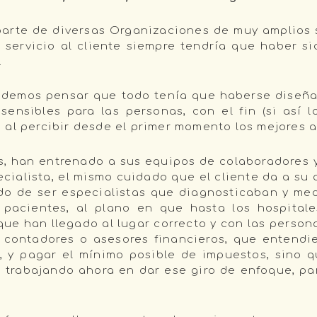
arte de diversas Organizaciones de muy amplios s
 servicio al cliente siempre tendría que haber sid
.
odemos pensar que todo tenía que haberse diseñad
sensibles para las personas, con el fin (si así l
al percibir desde el primer momento los mejores a
os, han entrenado a sus equipos de colaboradores
ecialista, el mismo cuidado que el cliente da a s
o de ser especialistas que diagnosticaban y me
pacientes, al plano en que hasta los hospital
que han llegado al lugar correcto y con las person
 contadores o asesores financieros, que entendie
s, y pagar el mínimo posible de impuestos, sino
 trabajando ahora en dar ese giro de enfoque, para