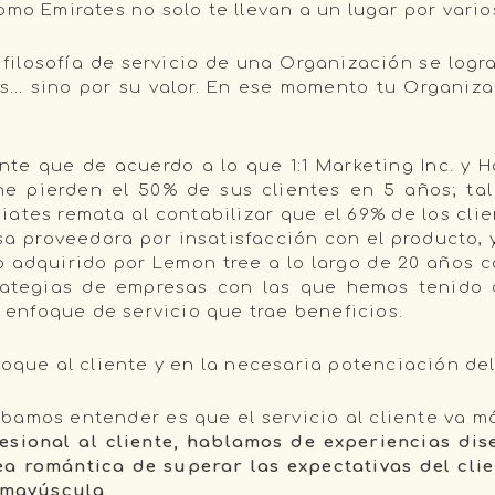
omo Emirates no solo te llevan a un lugar por vari
a filosofía de servicio de una Organización se log
os… sino por su valor. En ese momento tu Organiza
nte que de acuerdo a lo que 1:1 Marketing Inc. y 
e pierden el 50% de sus clientes en 5 años; tal
ates remata al contabilizar que el 69% de los clie
sa proveedora por insatisfacción con el producto, y
 adquirido por Lemon tree a lo largo de 20 años c
rategias de empresas con las que hemos tenido c
l enfoque de servicio que trae beneficios.
foque al cliente y en la necesaria potenciación del
bamos entender es que el servicio al cliente va m
esional al cliente, hablamos de experiencias dis
ea romántica de superar las expectativas del cli
n mayúscula
.