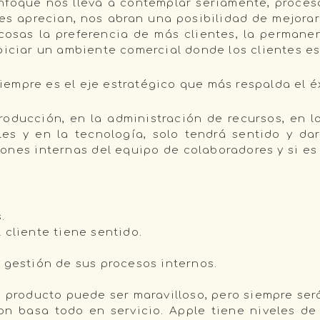
enfoque nos lleva a contemplar seriamente, proce
tes aprecian, nos abran una posibilidad de mejorar 
s cosas la preferencia de más clientes, la permane
piciar un ambiente comercial donde los clientes e
 siempre es el eje estratégico que más respalda el 
roducción, en la administración de recursos, en 
es y en la tecnología, solo tendrá sentido y dará
xiones internas del equipo de colaboradores y si e
.
 cliente tiene sentido.
 gestión de sus procesos internos.
u producto puede ser maravilloso, pero siempre ser
zon basa todo en servicio. Apple tiene niveles d