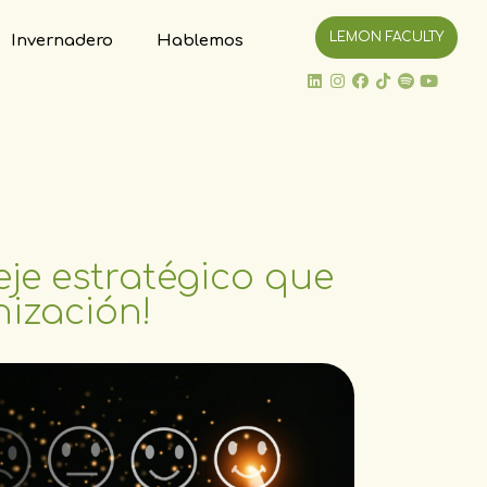
LEMON FACULTY
Invernadero
Hablemos
 eje estratégico que
nización!