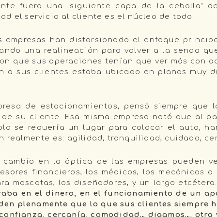
iente fuera una “siguiente capa de la cebolla” 
d el servicio al cliente es el núcleo de todo.
mpresas han distorsionado el enfoque principal
ando una realineación para volver a la senda q
n que sus operaciones tenían que ver más con act
an a sus clientes estaba ubicado en planos muy d
presa de estacionamientos, pensó siempre que l
 de su cliente. Esa misma empresa notó que al pa
lo se requería un lugar para colocar el auto, ha
n realmente es: agilidad, tranquilidad, cuidado, ce
te cambio en la óptica de las empresas pueden v
esores financieros, los médicos, los mecánicos o
ra mascotas, los diseñadores, y un largo etcétera
caba en el dinero, en el funcionamiento de un ap
en plenamente que lo que sus clientes siempre ha
confianza, cercanía, comodidad… digamos…. otra v