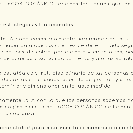
 En EoCOB ORGÁNICO tenemos los toques que hará
 estrategias y tratamientos
a IA hace cosas realmente sorprendentes, al uti
 hacer para que los clientes de determinado segm
hipótesis de cobro, por ejemplo y entre otros, a
s de acuerdo a su comportamiento y a otras variab
stratégico y multidisciplinario de las personas c
desde las prioridades, el estilo de gestión y otros
eterminar y dimensionar en la justa medida.
damente la IA con lo que las personas sabemos ha
odologías como la de EoCOB ORGÁNICO de Lemon tr
 tu cobranza.
nicanalidad para mantener la comunicación con lo