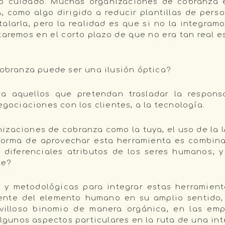
 cuidado. Muchas organizaciones de cobranza e
A, como algo dirigido a reducir plantillas de pers
stalarla, pero la realidad es que si no la integr
remos en el corto plazo de que no era tan real e
cobranza puede ser una ilusión óptica?
a aquellos que pretendan trasladar la responsa
egociaciones con los clientes, a la tecnología.
nizaciones de cobranza como la tuya, el uso de la 
 forma de aprovechar esta herramienta es combin
 diferenciales atributos de los seres humanos; y
te?
s y metodológicas para integrar estas herramien
ente del elemento humano en su amplio sentido
villoso binomio de manera orgánica, en las empr
unos aspectos particulares en la ruta de una int