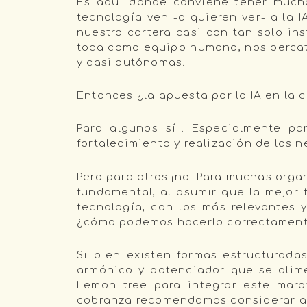
Es aquí donde conviene tener mucho
tecnología ven -o quieren ver- a la I
nuestra cartera casi con tan solo in
toca como equipo humano, nos percata
y casi autónomas.
Entonces ¿la apuesta por la IA en la 
Para algunos sí… Especialmente par
fortalecimiento y realización de las n
Pero para otros ¡no! Para muchas orga
fundamental, al asumir que la mejor
tecnología, con los más relevantes y
¿cómo podemos hacerlo correctamen
Si bien existen formas estructurada
armónico y potenciador que se alim
Lemon tree para integrar este mara
cobranza recomendamos considerar alg