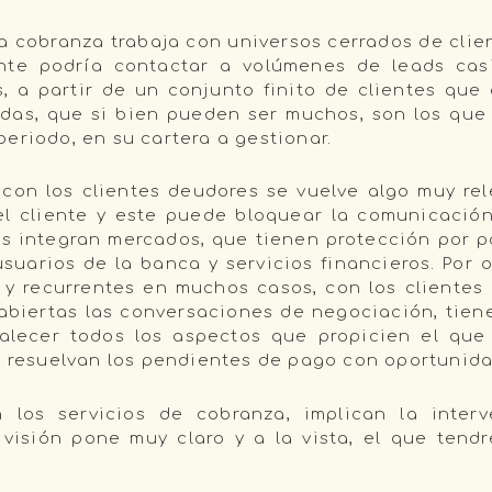
la cobranza trabaja con universos cerrados de clie
te podría contactar a volúmenes de leads casi
os, a partir de un conjunto finito de clientes qu
das, que si bien pueden ser muchos, son los que l
eriodo, en su cartera a gestionar.
 con los clientes deudores se vuelve algo muy rel
el cliente y este puede bloquear la comunicación
es integran mercados, que tienen protección por p
usuarios de la banca y servicios financieros. Por 
 y recurrentes en muchos casos, con los clientes d
 abiertas las conversaciones de negociación, tie
talecer todos los aspectos que propicien el qu
lo resuelvan los pendientes de pago con oportunida
n los servicios de cobranza, implican la inter
 visión pone muy claro y a la vista, el que ten
a