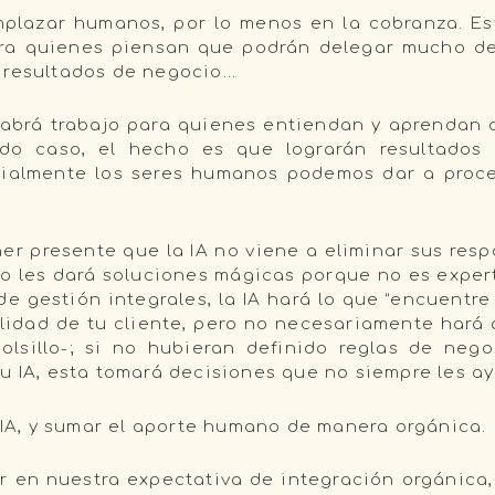
mplazar humanos, por lo menos en la cobranza. E
ra quienes piensan que podrán delegar mucho de 
 resultados de negocio…
 habrá trabajo para quienes entiendan y aprendan a
o caso, el hecho es que lograrán resultados ex
cialmente los seres humanos podemos dar a proce
er presente que la IA no viene a eliminar sus resp
 no les dará soluciones mágicas porque no es expert
de gestión integrales, la IA hará lo que “encuentr
ilidad de tu cliente, pero no necesariamente hará
lsillo-; si no hubieran definido reglas de nego
su IA, esta tomará decisiones que no siempre les a
a IA, y sumar el aporte humano de manera orgánica.
r en nuestra expectativa de integración orgánica,