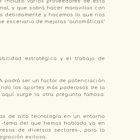
 incluso varios proveedores de esta
onal, y que sabrá hacer maravillas con
amos debidamente y hacemos lo que nos
se escenario de mejoras “automáticas”
bilidad estratégica y el trabajo de
IA podrá ser un factor de potenciación
ando los aportes más poderosos de la
 aquí surge la otra pregunta famosa:
tas de alta tecnología en un entorno
, -tema del que hemos hablado ya en
esas de diversos sectores-, para la
egración exitosa.