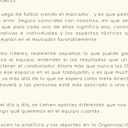
fuerzo.
 juego de futbol viendo el marcador… y es que pedi
 error. Seguro coincides con nosotros, en que ser
 que para cada uno de ellos significa eso, conoc
rativas e individuales y los aspectos tácticos
lejarán en el marcador favorablemente.
mo líderes, realmente sepamos lo que puede ga
sa al equipo; entender si los resultados que un 
btener el colaborador. Ahora más que nunca las 
e ese espacio en el que trabajarán, y es que muc
va más allá de lo que se espera como meta directa
 moverá a las personas esté más asociado a una
el día a día, se tienen aportes diferentes que no
legir qué queremos en el equipo cuando…
cen la analítica y los reportes en la Organizaci