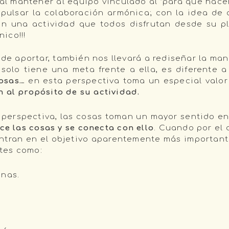
 al mantener al equipo vinculado al “para qué hacem
mpulsar la colaboración armónica; con la idea de
n una actividad que todos disfrutan desde su pl
ico!!!
 de aportar, también nos llevará a rediseñar la ma
solo tiene una meta frente a ella, es diferente 
cosas…
en esta perspectiva toma un especial valo
n al propósito de su actividad.
 perspectiva, las cosas toman un mayor sentido en
e las cosas y se conecta con ello
. Cuando por el 
centran en el objetivo aparentemente más important
tes como:
onas.