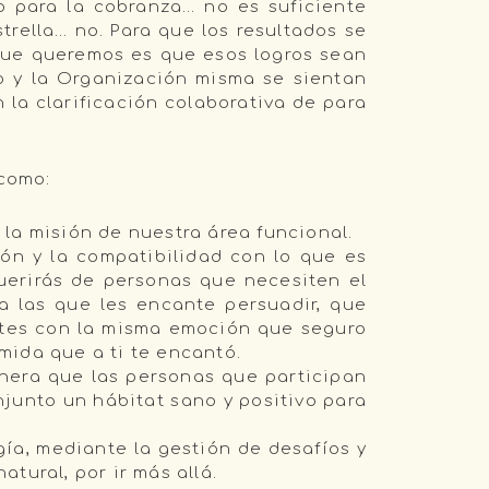
o para la cobranza… no es suficiente
rella… no. Para que los resultados se
 que queremos es que esos logros sean
o y la Organización misma se sientan
 la clarificación colaborativa de para
 como:
la misión de nuestra área funcional.
ción y la compatibilidad con lo que es
querirás de personas que necesiten el
a las que les encante persuadir, que
entes con la misma emoción que seguro
mida que a ti te encantó.
nera que las personas que participan
junto un hábitat sano y positivo para
gía, mediante la gestión de desafíos y
tural, por ir más allá.