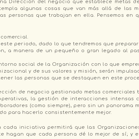
na Dirección del negocio que establece metas de
ontempla algunas cosas que van más allá de las 
las personas que trabajan en ella. Pensemos en q
comercial.
ste periodo, dado lo que tendremos que preparar p
n, a manera de un pequeño o gran legado al pas
torno social de la Organización con lo que empre
izacional y de sus valores y misión, serán impulsad
ener las personas que se destaquen en este proce
rección de negocio gestionado metas comerciales ba
operativas, la gestión de interacciones intensas 
aboradores (como siempre), pero sin un panorama má
ndo para hacerlo consistentemente mejor.
 cada iniciativa permitirá que las Organizacione
te hagan que cada persona dé lo mejor de sí; y 