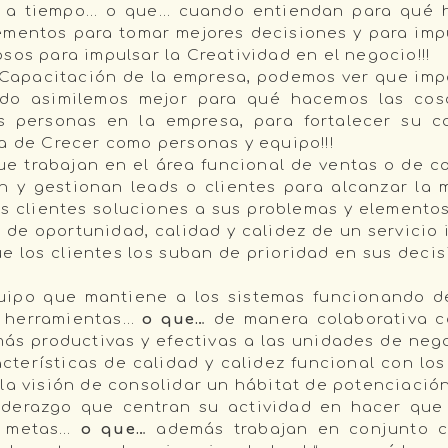
s a tiempo… o que… cuando entiendan para qué 
mentos para tomar mejores decisiones y para impu
sos para impulsar la Creatividad en el negocio!!!
Capacitación de la empresa, podemos ver que imp
o asimilemos mejor para qué hacemos las cosa
 personas en la empresa, para fortalecer su c
a de Crecer como personas y equipo!!!
e trabajan en el área funcional de ventas o de c
n y gestionan leads o clientes para alcanzar la
os clientes soluciones a sus problemas y elemento
 de oportunidad, calidad y calidez de un servicio
e los clientes los suban de prioridad en sus deci
ipo que mantiene a los sistemas funcionando de
 herramientas…
o que…
de manera colaborativa c
ás productivas y efectivas a las unidades de neg
acterísticas de calidad y calidez funcional con l
la visión de consolidar un hábitat de potenciación 
derazgo que centran su actividad en hacer que 
as metas…
o que…
además trabajan en conjunto c