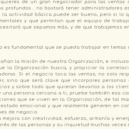
equieres de un gran negociador para las ventas 
 profundos… no bastará tener administradores est
 la actividad básica puede ser bueno, pero si lo
ementales y que permitan que el equipo de trabaj
ecesitará que sepamos más, y de que trabajemos en
o es fundamental que se pueda trabajar en temas
ñan la misión de nuestra Organización, e incluso 
que la Organización busca, y propiciar la correla
radoras. Si el negocio toca las ventas, no solo re
er, sino que será clave que incorpores personas 
icios y sobre todo que quieran llevarlos a los cli
e una persona cercana a ti, pruebe también esa co
iones que se viven en la Organización, de tal ma
r estado emocional y que realmente generen en con
nes de negocio.
a mejora con creatividad, esfuerzo, armonía y ener
rés de las personas y su inquietud muchas veces na