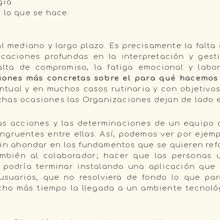
gía.
 lo que se hace.
al mediano y largo plazo. Es precisamente la falt
caciones profundas en la interpretación y gest
alta de compromiso, la fatiga emocional y labo
xiones más concretas sobre el para qué hacemo
ntual y en muchos casos rutinaria y con objetivo
has ocasiones las Organizaciones dejan de lado en
as acciones y las determinaciones de un equipo 
ngruentes entre ellas. Así, podemos ver por ejem
n ahondar en los fundamentos que se quieren refo
también al colaborador; hacer que las personas
, podría terminar instalando una aplicación que 
suarios, que no resolviera de fondo lo que par
cho más tiempo la llegada a un ambiente tecnoló