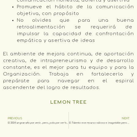
comunicación honesta, abierta y asertiva
Promueve el hábito de la comunicación
objetiva, con propósito
No olvides que para una buena
retroalimentación se requerirá de
impulsar la capacidad de confrontación
empática y asertiva de ideas
El ambiente de mejora continua, de aportación
creativa, de intrapreneurismo y de desarrollo
constante, es el mejor para tu equipo y para la
Organización. Trabaja en fortalecerlo y
prepárate para navegar en el espiral
ascendente del logro de resultados.
LEMON TREE
PREVIOUS
NEXT
El 2024 un gran año por venir… pero ¿solo por ser bisiesto? o ¿por qué?
El Talento: ese recurso valioso e inagotable pero que no cualquiera puede aprovechar