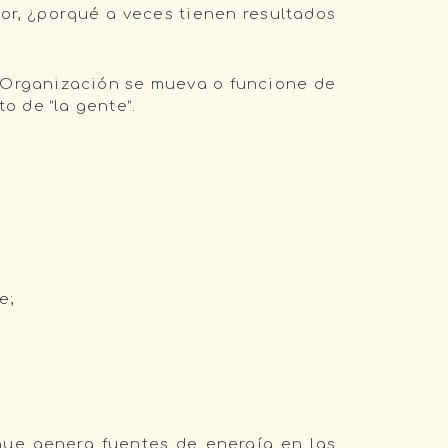
jor, ¿porqué a veces tienen resultados
a Organización se mueva o funcione de
o de “la gente”.
e;
que genera fuentes de energía en las