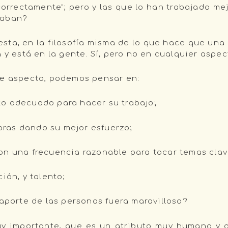
correctamente”; pero y las que lo han trabajado me
raban?
esta, en la filosofía misma de lo que hace que un
 y está en la gente. Sí, pero no en cualquier aspect
se aspecto, podemos pensar en:
o adecuado para hacer su trabajo;
ras dando su mejor esfuerzo;
on una frecuencia razonable para tocar temas clav
ión, y talento;
 aporte de las personas fuera maravilloso?
muy importante, que es un atributo muy humano y 