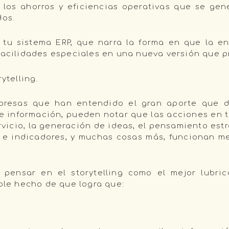
 los ahorros y eficiencias operativas que se gen
dos.
tu sistema ERP, que narra la forma en que la e
facilidades especiales en una nueva versión que pr
ytelling.
presas que han entendido el gran aporte que d
 información, pueden notar que las acciones en to
vicio, la generación de ideas, el pensamiento estr
s e indicadores, y muchas cosas más, funcionan m
pensar en el storytelling como el mejor lubric
mple hecho de que logra que: