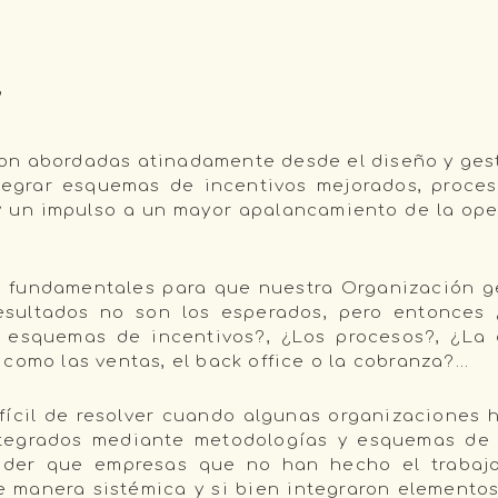
,
on abordadas atinadamente desde el diseño y gest
tegrar esquemas de incentivos mejorados, proces
y un impulso a un mayor apalancamiento de la ope
n fundamentales para que nuestra Organización 
esultados no son los esperados, pero entonces
s esquemas de incentivos?, ¿Los procesos?, ¿La
como las ventas, el back office o la cobranza?…
fícil de resolver cuando algunas organizaciones 
ntegrados mediante metodologías y esquemas de
nder que empresas que no han hecho el trabajo
de manera sistémica y si bien integraron elemento