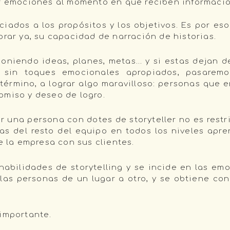
ar emociones al momento en que reciben informació
ociados a los propósitos y los objetivos. Es por e
orar ya, su capacidad de narración de historias.
niendo ideas, planes, metas… y si estas dejan de 
, sin toques emocionales apropiados, pasarem
término, a lograr algo maravilloso: personas que e
romiso y deseo de logro.
 una persona con dotes de storyteller no es restri
nas del resto del equipo en todos los niveles apre
de la empresa con sus clientes.
abilidades de storytelling y se incide en las emo
 las personas de un lugar a otro, y se obtiene co
 importante.