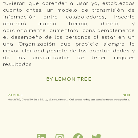
tuvieran que aprender a usar ya, establezcas
cuanto antes, un modelo de transmisión de
información entre colaboradores; hacerlo
ahorrará mucho tiempo, dinero, y
adicionalmente aumentará considerablemente
el desempeño de las personas al estar en un
una Organización que propicia siempre la
mayor claridad posible de las oportunidades y
de las posibilidades de tener mejores
resultados.
BY LEMON TREE
PREVIOUS
NEXT
Martín 10.0, Diana 5.0, Luis 2.0… ¿y tú, en qué relanzamiento vas de ti mismo?
Qué cosas no hay que cambiar nunca, para poder transformarte a ti y a tu Organización siempre